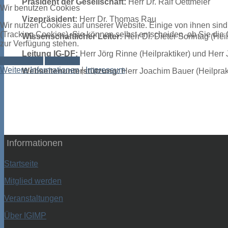
Präsident der Gesellschaft:
Herr Dr. Ralf Oettmeier
Wir benutzen Cookies
Vizepräsident:
Herr Dr. Thomas Rau
Wir nutzen Cookies auf unserer Website. Einige von ihnen sind
(Tracking Cookies). Sie können selbst entscheiden, ob Sie die
Wissenschaftlicher Leiter:
Herr Dr. Dieter Sonntag (Heil
zur Verfügung stehen.
Leitung IG-DF:
Herr Jörg Rinne (Heilpraktiker) und Herr 
Akzeptieren
Ablehnen
Weitere Informationen
|
Impressum
Webseitenunterstützung:
Herr Joachim Bauer (Heilprak
Informationen
Startseite
Mitglied werden
Veranstaltungen
Über IGIMP