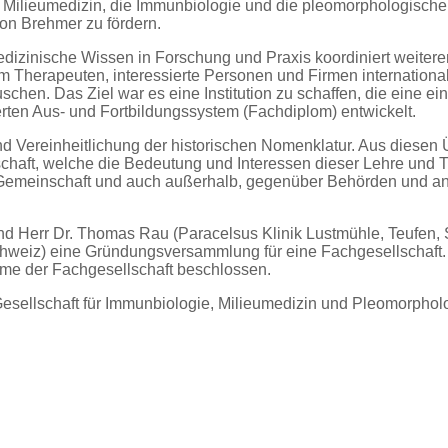
 Milieumedizin, die Immunbiologie und die pleomorphologisch
von Brehmer zu fördern.
medizinische Wissen in Forschung und Praxis koordiniert weiter
m Therapeuten, interessierte Personen und Firmen internationa
en. Das Ziel war es eine Institution zu schaffen, die eine einh
ierten Aus- und Fortbildungssystem (Fachdiplom) entwickelt.
nd Vereinheitlichung der historischen Nomenklatur. Aus diesen
schaft, welche die Bedeutung und Interessen dieser Lehre und T
-Gemeinschaft und auch außerhalb, gegenüber Behörden und a
 und Herr Dr. Thomas Rau (Paracelsus Klinik Lustmühle, Teufen,
chweiz) eine Gründungsversammlung für eine Fachgesellschaft. 
me der Fachgesellschaft beschlossen.
Gesellschaft für Immunbiologie, Milieumedizin und Pleomorphol