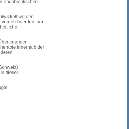
en-endobiontischen
entwickelt werden
l vernetzt werden, um
eitliche,
 Überlegungen
herapie innerhalb der
nderen
 Schweiz)
In dieser
ogie.