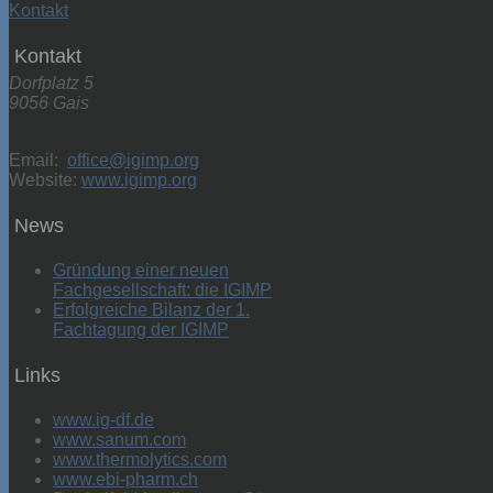
Kontakt
Kontakt
Dorfplatz 5
9056 Gais
Email:
office@igimp.org
Website:
www.igimp.org
News
Gründung einer neuen
Fachgesellschaft: die IGIMP
Erfolgreiche Bilanz der 1.
Fachtagung der IGIMP
Links
www.ig-df.de
www.sanum.com
www.thermolytics.com
www.ebi-pharm.ch